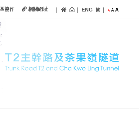
|
|
|
|
主頁
聯絡我們
區協作
相關網址
ENG
简
A
A
A