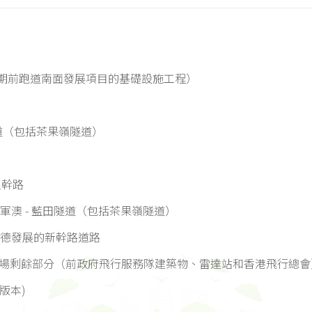
第三期前跑道南面發展項目的基礎設施工程）
田隧道（包括茶果嶺隧道）
主幹路
將軍澳 - 藍田隧道（包括茶果嶺隧道）
啟德發展的新幹路道路
機場剩餘部分（前政府飛行服務隊建築物、雷達站和香港飛行總
版本)