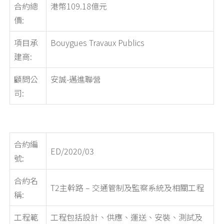
合約總
港幣109.18億元
價:
項目承
Bouygues Travaux Publics
建商:
顧問公
安誠-邁進聯營
司:
合約編
ED/2020/03
號:
合約名
T2主幹路 – 交通管制及監察系統及相關工程
稱:
工程範
工程包括設計、供應、運送、安裝、測試及