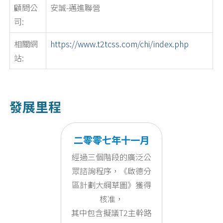
顧問公
安誠-邁進聯營
司:
相關網
https://www.t2tcss.com/chi/index.php
站:
發展里程
二零零七年十一月
經過三個階段的廣泛公
眾諮詢程序，《啟德分
區計劃大綱草圖》獲得
核准，
其中包含擬議T2主幹路