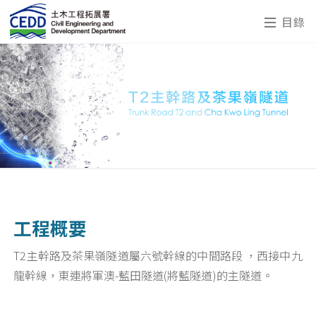
目錄
工程概要
T2主幹路及茶果嶺隧道屬六號幹線的中間路段 ，西接中九
龍幹線，東連將軍澳-藍田隧道(將藍隧道)的主隧道。