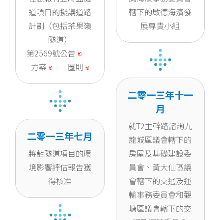
道項目的擬議道路
轄下的啟德海濱發
計劃（包括茶果嶺
展專責小組
隧道）
第2569號公告
方案
圖則
二零一三年十一
月
就T2主幹路諮詢九
二零一三年七月
龍城區議會轄下的
將藍隧道項目的環
房屋及基礎建設委
境影響評估報告獲
員會、黃大仙區議
得核准
會轄下的交通及運
輸事務委員會和觀
塘區議會轄下的交