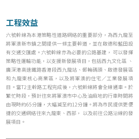
工程效益
六號幹線為本港策略性道路網絡的重要部分，為西九龍至
將軍澳新市鎮之間提供一條主要幹道，並在啟德和藍田設
有交通交匯處。六號幹線亦為必要的公路基建， 可以發揮
策略性運輸功能，以支援新發展項目，包括西九文化區 、
廣深港高速鐵路香港段西九龍站、郵輪碼頭、啟德發展區
和九龍東核心商業區，以及將軍澳的住宅／工業發展項
目。當T2主幹路工程完成後，六號幹線將會全線通車。於
繁忙時段，預計往來將軍澳市中心及油麻地的行車時間將
由現時約65分鐘，大幅減至約12分鐘。將為市民提供更便
捷的交通網絡往來九龍東、西部， 以及前往公路沿線的發
展項目。