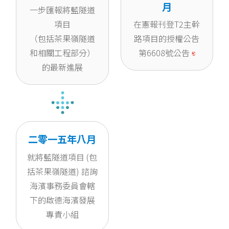
月
一步匯報將藍隧道
項目
在憲報刊登T2主幹
（包括茶果嶺隧道
路項目的授權公告
和相關工程部分）
第6608號公告
的最新進展
二零一五年八月
就將藍隧道項目 (包
括茶果嶺隧道) 諮詢
海濱事務委員會轄
下的啟德海濱發展
專責小組