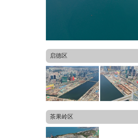
启德区
茶果岭区