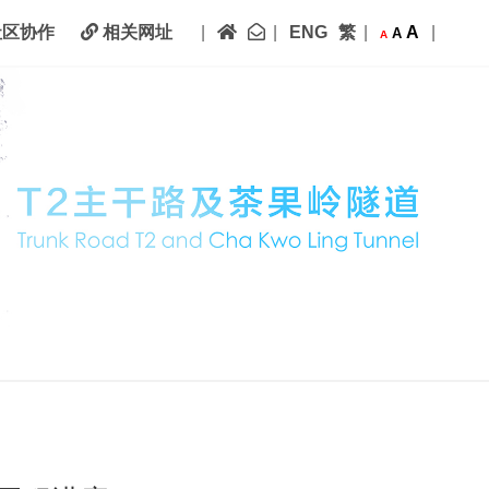
主页
联络我们
|
|
ENG
繁
|
A
|
区协作
相关网址
A
A