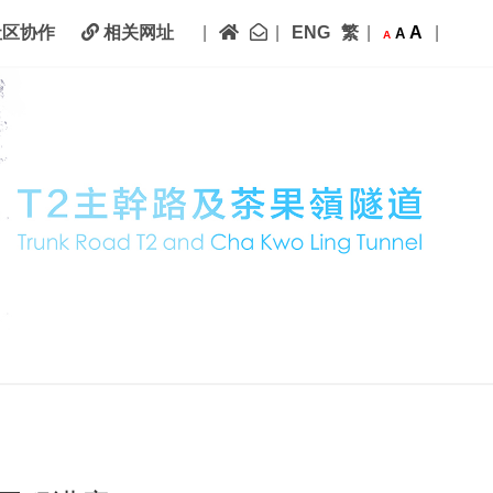
主页
联络我们
|
|
ENG
繁
|
A
|
区协作
相关网址
A
A