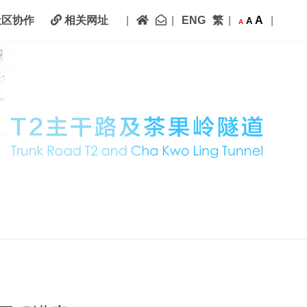
主页
联络我们
|
|
ENG
繁
|
A
|
区协作
相关网址
A
A