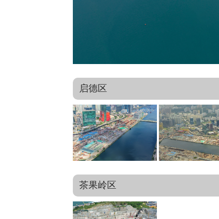
启德区
茶果岭区