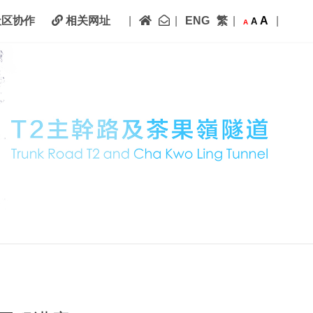
主页
联络我们
|
|
ENG
繁
|
A
|
区协作
相关网址
A
A