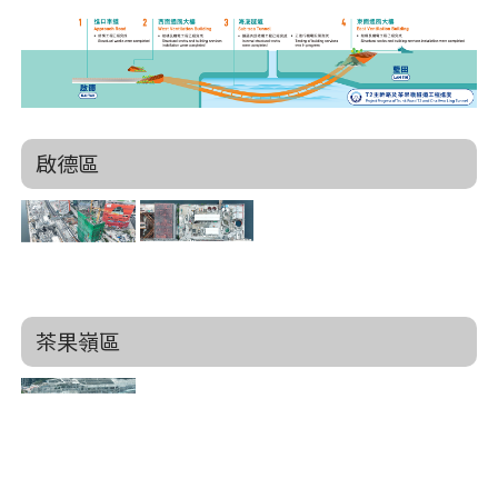
啟德區
茶果嶺區