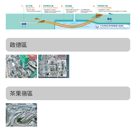
啟德區
茶果嶺區