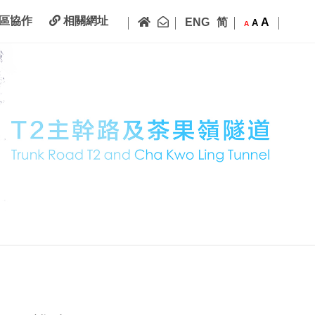
|
|
|
|
主頁
聯絡我們
區協作
相關網址
ENG
简
A
A
A