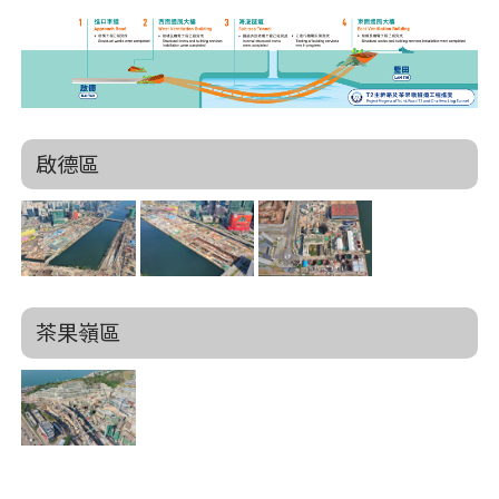
啟德區
茶果嶺區