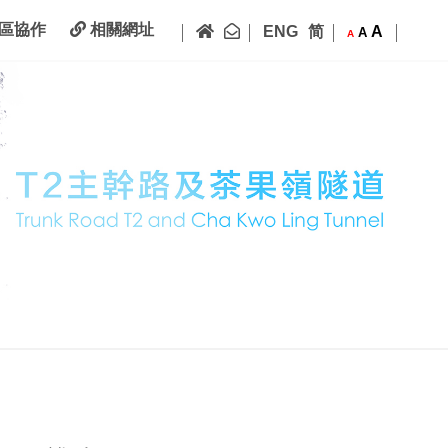
|
|
|
|
主頁
聯絡我們
區協作
相關網址
ENG
简
A
A
A