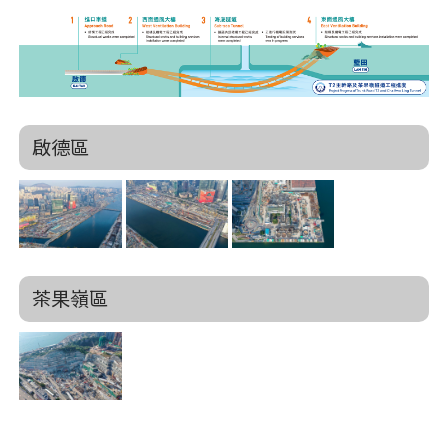
啟德區
茶果嶺區