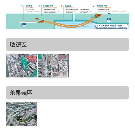
啟德區
茶果嶺區